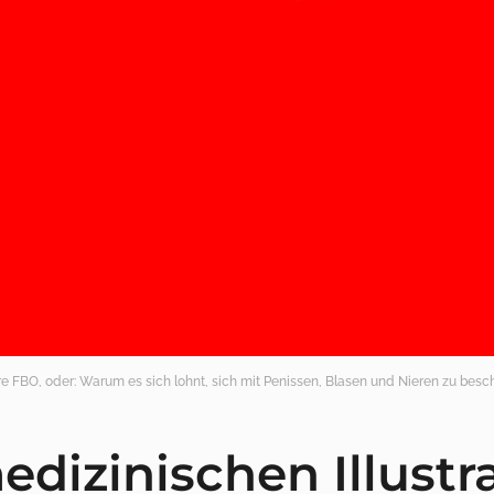
re FBO, oder: Warum es sich lohnt, sich mit Penissen, Blasen und Nieren zu besch
dizinischen Illustr